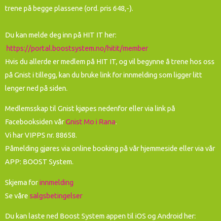
trene på begge plassene (ord. pris 648,-).
Du kan melde deg inn på HIT IT her:
https://portal.boostsystem.no/hitit/member
Hvis du allerde er medlem på HIT IT, og vil begynne å trene hos oss
på Gnist i tillegg, kan du bruke link for innmelding som ligger litt
lenger ned på siden.
Medlemsskap til Gnist kjøpes nedenfor eller via link på
Facebooksiden vår
Gnist Mo i Rana
.
Vi har VIPPS nr. 88658.
Påmelding gjøres via online booking på vår hjemmeside eller via vår
APP: BOOST System.
Skjema for
innmelding
Se våre
salgsbetingelser
Du kan laste ned Boost System appen til iOS og Android her: