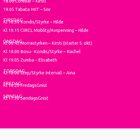
18.00 Corebar – Kirsti
19.05 Tabata HIIT – Siw
TIRSDAG
Kl 18.30 Kondis/Styrke – Hilde
Kl 19.15 CIRCL Moblity/Avspenning – Hilde
ONSDAG
Kl 06.45 Morrastyrken – Kirsti (starter 5. okt)
Kl 18.00 Bosu- Kondis/Styrke – Rachel
Kl 19.05 Zumba – Elisabeth
TORSDAG
Kl 18.00 Step/Styrke Intervall – Aina
FREDAG
Kl 16.20 FredagsGnist
SØNDAG
Kl 17.30 SøndagsGnist