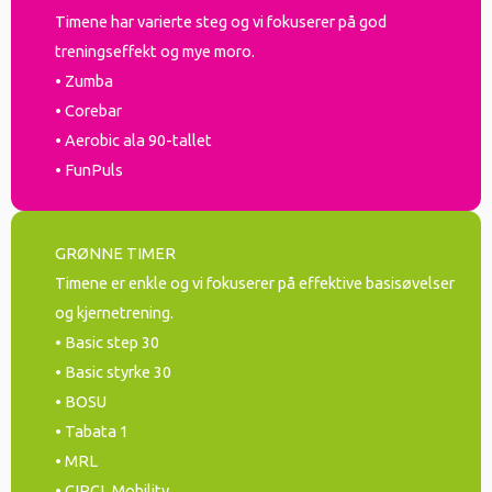
Timene har varierte steg og vi fokuserer på god
treningseffekt og mye moro.
• Zumba
• Corebar
• Aerobic ala 90-tallet
• FunPuls
GRØNNE TIMER
Timene er enkle og vi fokuserer på effektive basisøvelser
og kjernetrening.
• Basic step 30
• Basic styrke 30
• BOSU
• Tabata 1
• MRL
• CIRCL Mobility