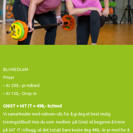
BLI MEDLeM
Priser
– Kr 299,- pr måned
– Kr 150,- Drop-in
GNIST + HIT IT = 498,- kr/mnd
Vi samarbeider med naboen vår, for å gi deg et best mulig
treningstilbud! Hvis du som medlem på Gnist vil begynne å trene
på HIT IT i tillegg, vil det totalt bare koste deg 498,- kr pr mnd for å